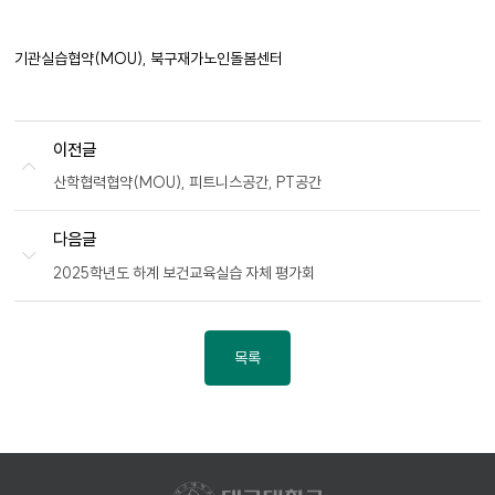
파
일
기관실습협약(MOU), 북구재가노인돌봄센터
이전글
산학협력협약(MOU), 피트니스공간, PT공간
다음글
2025학년도 하계 보건교육실습 자체 평가회
목록