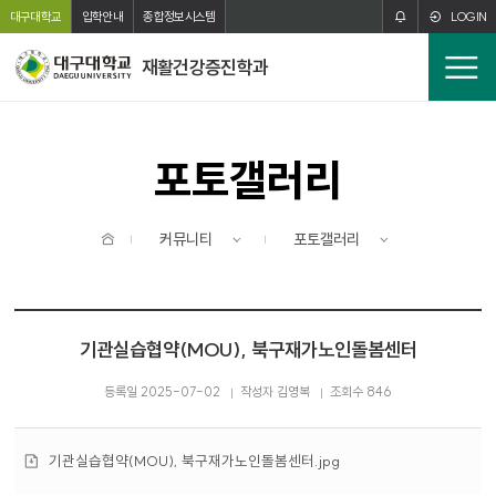
주메뉴 바로가기
본문 바로가기
대구대학교
입학안내
종합정보시스템
LOGIN
재활건강증진학과
전
체
메
뉴
포토갤러리
홈
커뮤니티
포토갤러리
기관실습협약(MOU), 북구재가노인돌봄센터
등록일 2025-07-02
작성자 김영복
조회수 846
첨
기관실습협약(MOU), 북구재가노인돌봄센터.jpg
부